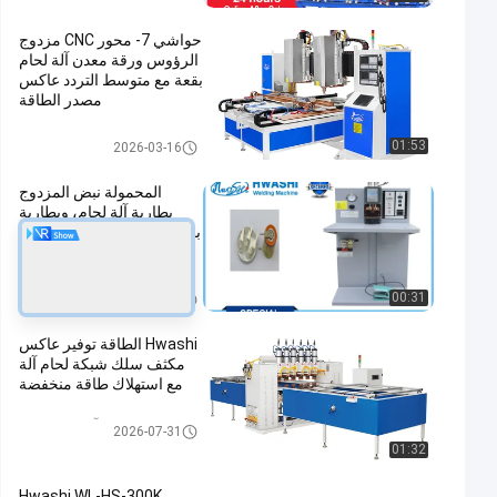
حواشي 7- محور CNC مزدوج
الرؤوس ورقة معدن آلة لحام
بقعة مع متوسط التردد عاكس
مصدر الطاقة
الصفائح المعدنية لحام
01:53
2026-03-16
المحمولة نبض المزدوج
بطارية آلة لحام، وبطارية
بقعة لحام ل 18650 اسطوانة
حزمة البطارية
الصفائح المعدنية لحام
00:31
2023-07-25
Hwashi الطاقة توفير عاكس
مكثف سلك شبكة لحام آلة
مع استهلاك طاقة منخفضة
آلة لحام مكثف
2026-07-31
01:32
Hwashi WL-HS-300K