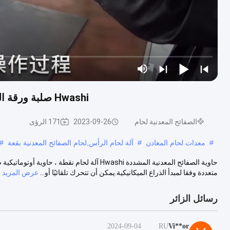
Hwashi صلبة ورقة المعدن لحام آلة لحام نقطة حاملة أوتوماتيكية 2500KG
الصفائح المعدنية لحام
2023-09-26
171 الرؤى
#
معدات لحام المعادن
#
آلة لحام الرأس,لحام الصفائح المعدنية بقعة
#
حاوية الصفائح المعدنية المشددة Hwashi آلة لحا
متعددة وفقا لمبدأ الذراع الميكانيكية.يمكن أن تتحرك تلقائيًا أو...
عرض المزيد
رسائل الزائر
2024-09-04
RU
Vi**or