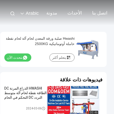
اتصل بنا
الأحداث
مدونة
Arabic
Hwashi صلبة ورقة المعدن لحام آلة لحام نقطة
حاملة أوتوماتيكية 2500KG
يتعلم أكثر
نتحدث الآن
فيديوهات ذات علاقة
HWASHI الذراع المرنة DC
الطاقة نقطة لحام آلة متوسط
التردد DC التحكم في الحام
الصفائح المعدنية لحام
2024-03-06
00:46