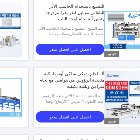
التصنيع باستخدام الحاسب الآلي
التلقائي موبايل انقر نقرا مزدوجا
رئيس آلة لحام لوحة الباب
اسم المنتج: التصنيع باستخدام الحاسب الآلي
تطبيق: اللحام للأشغال صفائح معدنية
التلقائي موبايل انقر نقرا مزدوجا رئيس آلة
لحام لوحة الباب
احصل على افضل سعر
فيديو
آلة لحام شبكي سلكي أوتوماتيكية
متعددة الرؤوس من هواشي مع لحام
متزامن وتقنية تكيفية
اسم المنتج: Hwashi الآلي متعدد الرؤوس
البعد (الطول * العرض * الارتفاع): وفقا
سلك شبكة آلة لحام بقعة لرفوف طهي الفرن
لمنتجك
احصل على افضل سعر
فيديو