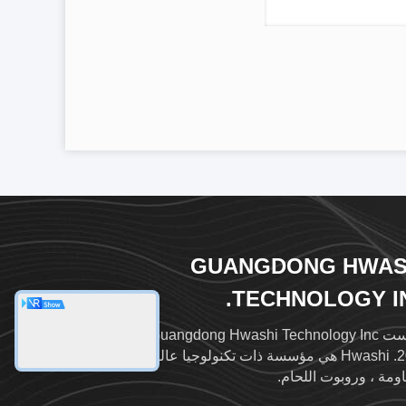
GUANGDONG HWAS
TECHNOLOGY IN
تأسست Guangdong Hwashi Technology Inc. في عام
2001. Hwashi هي مؤسسة ذات تكنولوجيا عالية لآلة لحام
اومة ، وروبوت اللحام.