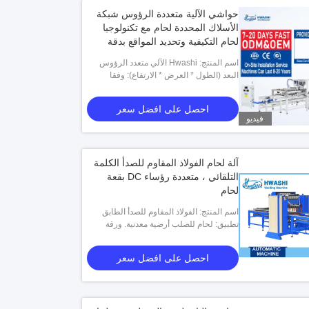
حواشي الآلية متعددة الرؤوس شبكة
الأسلاك المحددة لحام مع تكنولوجيا
لحام التكيفية وتحديد المواقع بدقة
عالية
اسم المنتج: Hwashi الآلي متعدد الرؤوس
البعد (الطول * العرض * الارتفاع): وفقا
سلك شبكة آلة لحام بقعة لرفوف طهي الفرن
لمنتجك
احصل على افضل سعر
فيديو
آلة لحام الفولاذ المقاوم للصدأ الكلمة
التلقائي ، متعددة رؤساء DC بقعة
لحام
اسم المنتج: الفولاذ المقاوم للصدأ الطابق
تطبيق: لحام للصلب أرضية معدنية. ورقة
التلقائي آلة لحام البقعة ، متعددة رئيس لحام
بقعة
معدنية
احصل على افضل سعر