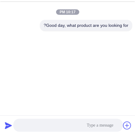
رقابة
10:17 PM
جودة
Good day, what product are you looking for?
اتصل
بنا
أخبار
حالات
مدونة
مصدر الطاقة لحام نظام إمدادات الطاقة الثلاثية المرحلة MF DC
لحام الشبكة السلكية
اطلب
آلة لحام شبكة الأسلاك
2025-08-20
10 الرؤى
اقتباس