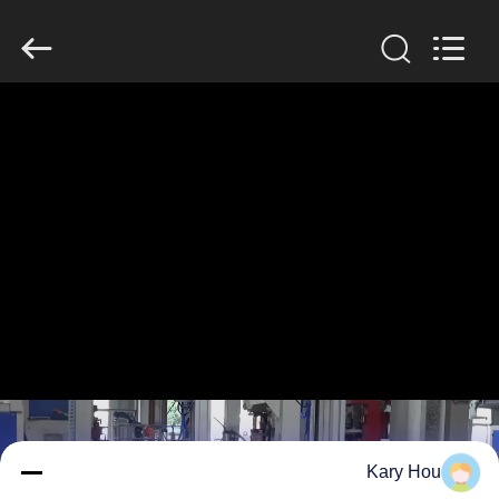
GUANGDONG
HWASHI
TECHNOLOGY
INC..
All
Rights
Reserved.
منزل
منتجات
معلومات
عنا
جولة
في
المعمل
Kary Hou