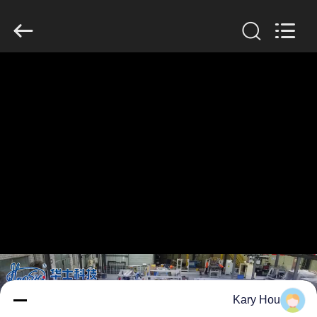
GUANGDONG
HWASHI
TECHNOLOGY
INC..
All
Rights
Reserved.
منزل
منتجات
معلومات
عنا
جولة
في
المعمل
Kary Hou