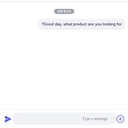
رقابة
9:14 AM
جودة
Good day, what product are you looking for?
اتصل
بنا
أخبار
حالات
مدونة
360 درجة دوران Hwashi الروبوتية بقعة لحام آلة CNC مع محرك
سيرفو 3400W
اطلب
لحام الروبوتات الصناعية
2021-11-12
1332 الرؤى
اقتباس