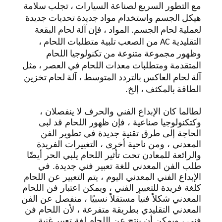
مع التطور السريع لصناعة السيارات ، تجلب سلامة
الموقع
هيكل الجسم واستخدام مواد جديدة تحديات جديدة
لعملية لحام الجسم. المواد ، فإن آلة لحام البقعة
سياسة
التقليدية AC من الصعب تلبية متطلبات اللحام ،
وظهور مجموعة متنوعة من تكنولوجيا اللحام
الخصوصية
المتقدمة ومتطلبات معدات اللحام في العصر ، مثل
آلة لحام العاكس بالتردد المتوسط ​​، آلة لحام تخزين
الطاقة بالمكثف ، إلخ.
لطالما كان الإبداع الفني والحرف لا ينفصلان ،
وكتكنولوجيا صناعية ، فإن ظهور اللحام قد لبى
الحاجة إلى طرق تقنية جديدة في تطوير الفن
المعدني ، ومن ناحية أخرى ، التغييرات الفريدة
والرائعة للمعادن تحت تأثير اللحام يلبي الحر أيضًا
طلب الفن المعدني للغة تعبير فني جديدة. في
الإبداع الفني المعدني اليوم ، يتم التعبير عن اللحام
كلغة فريدة للتعبير الفني ، ويمكن اعتبار فن اللحام
المعدني شكلاً فنياً مستقلاً نسبيًا ، منفصل عن الفن
المعدني التقليدي بطريقة متفرعة ، لأن اللحام فن
فني ، ويمكن أن ينتج عن اللحام لغة تعبير غنية