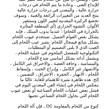
للإبداع الفني ، وعادة ما يتم اللحام في درجات
حرارة عالية ، والمعدن في درجات حرارة عالية
ينتج العديد من التغييرات الرائعة والغنية ، وسوف
تخضع الركيزة المعدنية لتغيير اللون وستتغير
الألوان. التشوه الحراري (أي المنطقة المتأثرة
بالحرارة في اللحام) ؛ عندما يذوب السلك ، فإنه
يشكل بعض القوام الجميل. تستخدم عيوب اللحام
بشكل شائع فيمجال اللحام: يشير عيب اللحام إلى
العيب الذي لا يلبي التصميم أو المتطلبات
التكنولوجية للمفصل الملحوم في عملية اللحام ،
ويشمل أدائه بشكل أساسي صدع اللحام ،
والمسامية ، وحافة العضة ، والاختراق غير الكامل ،
والانصهار غير الكامل ، وإدراج الخبث ، وإسقاط
اللحام ، الانهيار ، الحفرة ، الاحتراق ، التضمين ،
إلخ. هذه ظاهرة مثيرة للاهتمام للغاية: غالبًا ما
ينعكس اللحام في إنشاء الفن المعدني اليوم في
فشل بعض عمليات اللحام الصناعية أو بعض عيوب
اللحام التي يحاول اللحام الصناعي تجنبها.
كنوع من اللحام بالمقاومة DC ، فإن آلة اللحام