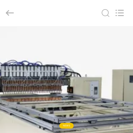
GUANGDONG
HWASHI
TECHNOLOGY
INC..
All
Rights
Reserved.
منزل
منتجات
معلومات
عنا
جولة
في
المعمل
NEWS