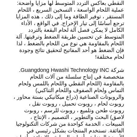
النقطي بعاكس التردد المتوسط ​​لها مزايا واضحة:
عملية اللحام الواسعة ، التسخين السريع ، اللحام
المستقر ، توفير الطاقة وما إلى ذلك ، هذه المزايا
ترجع أساسًا إلى تيار الإخراج. في الواقع ، الأداء
الكامل لا يمكن فصل آلة لحام البقعة بالتردد
المتوسط ​​عن تحسين طريقة الضغط وترقيتها. آلة
اللحام بالمقاومة هي نوع من اللحام بالضغط ، لذا
فإن الضغط هو أحد المفاتيح لتحقيق نتائج وجودة
لحام مختلفة!
شركة Guangdong Hwashi Technology INC.
متخصصة في إنتاج سلسلة من آلات اللحام
بالمقاومة (اللحام النقطي واللحام باللمس ولحام
التماس ولحام الصفوف واللحام التناكبي)
والروبوتات الصناعية (ذراع ميكانيكي بستة محاور ،
روبوت لحام ، روبوت تحميل ، روبوت نقل ،
روبوت طحن وتلميع ، روبوت للرسم ، روبوت
لاصق) البحث والتطوير ، التصميم ، الإنتاج ،
المبيعات ، الخدمة كواحدة من شركات التكنولوجيا
الفائقة. تستخدم المنتجات بشكل رئيسي في