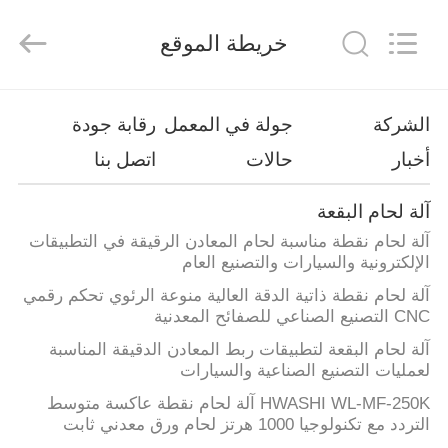
GUANGDONG
HWASHI
TECHNOLOGY
خريطة الموقع
INC..
All
Rights
Reserved.
منزل
الشركة
جولة في المعمل
رقابة جودة
أخبار
حالات
اتصل بنا
منتجات
آلة لحام البقعة
معلومات
آلة لحام نقطة مناسبة لحام المعادن الرقيقة في التطبيقات
عنا
الإلكترونية والسيارات والتصنيع العام
آلة لحام نقطة ذاتية الدقة العالية منوعة الرئوي تحكم رقمي
CNC التصنيع الصناعي للصفائح المعدنية
جولة
آلة لحام البقعة لتطبيقات ربط المعادن الدقيقة المناسبة
في
لعمليات التصنيع الصناعية والسيارات
المعمل
HWASHI WL-MF-250K آلة لحام نقطة عاكسة متوسط
التردد مع تكنولوجيا 1000 هرتز لحام ورق معدني ثابت