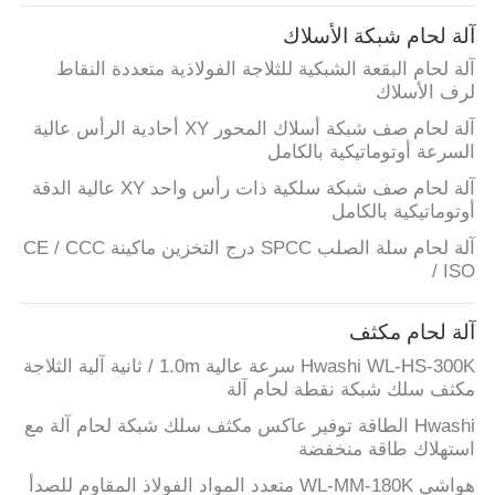
رقابة
آلة لحام شبكة الأسلاك
جودة
آلة لحام البقعة الشبكية للثلاجة الفولاذية متعددة النقاط
لرف الأسلاك
اتصل
آلة لحام صف شبكة أسلاك المحور XY أحادية الرأس عالية
السرعة أوتوماتيكية بالكامل
بنا
آلة لحام صف شبكة سلكية ذات رأس واحد XY عالية الدقة
أوتوماتيكية بالكامل
أخبار
آلة لحام سلة الصلب SPCC درج التخزين ماكينة CE / CCC
/ ISO
حالات
آلة لحام مكثف
Hwashi WL-HS-300K سرعة عالية 1.0m / ثانية آلية الثلاجة
مدونة
مكثف سلك شبكة نقطة لحام آلة
Hwashi الطاقة توفير عاكس مكثف سلك شبكة لحام آلة مع
اطلب
استهلاك طاقة منخفضة
اقتباس
هواشي WL-MM-180K متعدد المواد الفولاذ المقاوم للصدأ