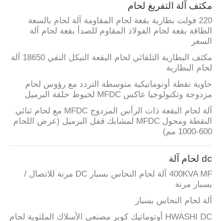
مكثف آلة التفريغ لحام
220 فولت بطارية بقعة لحام المقاومة آلة لحام بالسعة
الطاقة بقعة لحام الفولاذ المقاوم للصدأ بقعة لحام آلة
السعر
مكثف البطارية التلقائي لحام البقعة النيكل النقي 18650 آلة
لحام البطارية
حاوية نقطة أوتوماتيكية متوسطة التردد مع رؤوس لحام
مزدوجة وتكنولوجيا عاكس MFDC لخيوط حلقة البرميل
آلة لحام البقعة ذات الرأس المزدوج MFDC مع لحام ثنائي
النقطة ومحول MFDC لمشابك قفل البرميل (عرض اللحام
600-1000 مم)
dc لحام آلة
400KVA MF آلة لحام النحاس بسبار DC مرنة للاتصال /
بسبار مرنة
آلة لحام النحاس بسبار
HWASHI DC أوتوماتيك كوبر مصنعي الأسلاك الملتوية لحام