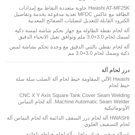
Hwashi AT-MF25K حاوية متعددة النقاط مع إمدادات
الطاقة مع عاكس MFDC تغذية مدفوعة بخدمة وتفاصيل
الكترود القابلة للتعديل لتصلبات الصفائح المعدنية
آلة لحام نقطة الطاولة مع جهاز تحكم شاشة لمسة ذكية
لسمك لحام 3.0+3.0 ملم وتوافق ثقيل الانحناء الدقيق
آلة لحام نقطي بالثني الدقيق مع وحدة تحكم بشاشة لمس
ذكية وسمك لحام 3.0+3.0 مم
درز لحام آلة
Hwashi الآلي المقاومة خيط لحام آلة الصلب سلة سلة
خيط لحام
CNC X Y Axis Square Tank Cover Seam Welding
Machine Automatic Seam Welder. آلة لحام التماس
الأوتوماتيكية
HWASHI آلة لحام درز السقف الدائمة آلة لحام التماس آلة
لحام التسقيف العلوي
غسالة صحون خزان داخلي آلة لحام خياطة تلقائية