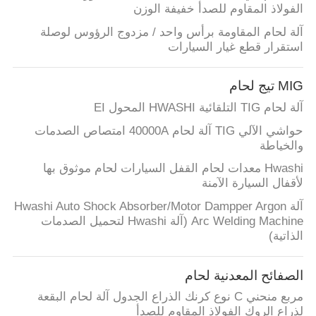
الفولاذ المقاوم للصدأ خفيفة الوزن
آلة لحام المقاومة برأس واحد / مزدوج الرؤوس لوصلة
استقرار قطع غيار السيارات
MIG تيج لحام
آلة لحام TIG التلقائية HWASHI المحول EI
حواشي الآلي TIG آلة لحام 40000A امتصاص الصدمات
والخياطة
Hwashi معدات لحام القفل السيارات لحام موثوق بها
لأقفال السيارة الآمنة
آلة Hwashi Auto Shock Absorber/Motor Dampper Argon
Arc Welding Machine (آلة Hwashi لتحميل الصدمات
الذاتية)
الصفائح المعدنية لحام
مربع منحني C نوع كرنك الذراع الجدول آلة لحام البقعة
لذراع الروك الفولاذ المقاوم للصدأ