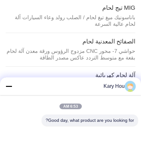
MIG تيج لحام
باناسونيك ميغ تيغ لحام / الصلب رولد وعاء السيارات آلة
لحام عالية السرعة
الصفائح المعدنية لحام
حواشي 7- محور CNC مزدوج الرؤوس ورقة معدن آلة لحام
بقعة مع متوسط التردد عاكس مصدر الطاقة
آلة لحام كهربائية
آلة لحام وقطع الأسلاك النحاسية HWASHI
Kary Hou
فئات شعبية
جميع
6:53 AM
Good day, what product are you looking for?
آلة لحام البقعة
آلة لحام شبكة الأسلاك