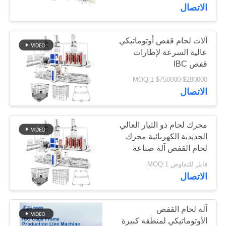
رقابة
الاتصال
جودة
آلات لحام قفص أوتوماتيكي
عالية السرعة لإطارات
اتصل
قفص IBC
بنا
$280000-$750000 MOQ:1
الاتصال
أخبار
محرك لحام ذو التيار العالي
حالات
الحديدية الكهربائية محرك
لحام القفص آلة صناعة
صناعة الحاويات السائبة
قابل للتفاوض MOQ:1
اطلب
الاتصال
اقتباس
آلة لحام القفص
خريطة
الأوتوماتيكي لمنطقة كبيرة