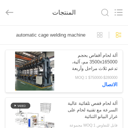
GUANGDONG
HWASHI
TECHNOLOGY
المنتجات
INC..
All
Rights
Reserved.
منزل
automatic cage welding machine
منتجات
آلة لحام أقفاص بحجم
3500x165000 مم، آلية،
معلومات
تدعم ثلاث مراحل وأربعة
عنا
أسلاك بجهد 380 فولت ±
$280000-$750000 MOQ:1
10% للطاقة للحام ثابت
الاتصال
جولة
في
آلة لحام قفص تلقائية عالية
السرعة مع تقنية لحام على
المعمل
غرار البيانو الثنائية
قابل للتفاوض MOQ:1 مجموعة